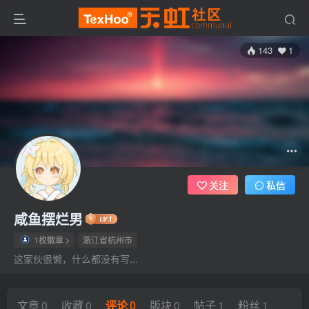
143
1
关注
私信
咸鱼摆烂男
1枚徽章
浙江省杭州市
这家伙很懒，什么都没有写...
文章
0
收藏
0
评论
0
版块
0
帖子
1
粉丝
1